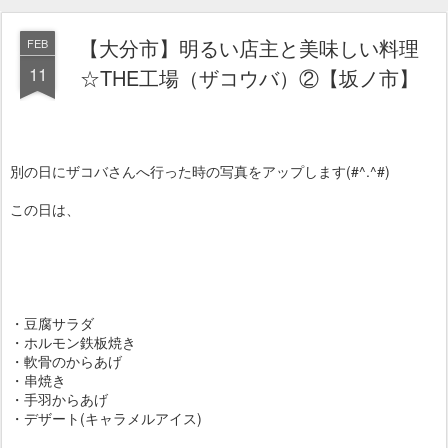
【大分市】明るい店主と美味しい料理
FEB
11
☆THE工場（ザコウバ）②【坂ノ市】
別の日にザコバさんへ行った時の写真をアップします(#^.^#)
この日は、
・豆腐サラダ
・ホルモン鉄板焼き
・軟骨のからあげ
・串焼き
・手羽からあげ
・デザート(キャラメルアイス)