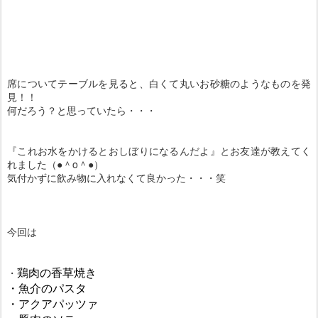
席についてテーブルを見ると、白くて丸いお砂糖のようなものを発
見！！
何だろう？と思っていたら・・・
『これお水をかけるとおしぼりになるんだよ』とお友達が教えてく
れました（●＾o＾●）
気付かずに飲み物に入れなくて良かった・・・笑
今回は
・
鶏肉の香草焼き
・
魚介のパスタ
・
アクアパッツァ