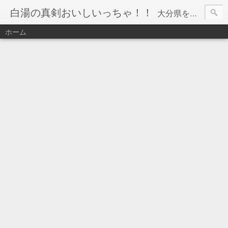
白湯の真剣おいしいっちゃ！！
大分県を中心に食べ歩きをしています☆ 和食・洋食・中華・カフェいろんなお店に行ってますので 参考にして頂けると嬉しいです(*^-^*)🎵 温泉紹介もしてます♨
ホーム