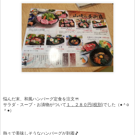
悩んだ末、和風ハンバーグ定食を注文🍴
サラダ・スープ・お漬物がついて
１，２８０円(税別)
でした（●＾o
＾●）
熱々で美味しそうなハンバーグが到着🎵