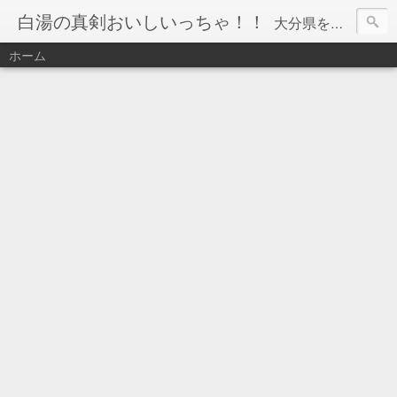
白湯の真剣おいしいっちゃ！！
大分県を中心に食べ歩きをしています☆ 和食・洋食・中華・カフェいろんなお店に行ってますので 参考にして頂けると嬉しいです(*^-^*)🎵 温泉紹介もしてます♨
ホーム